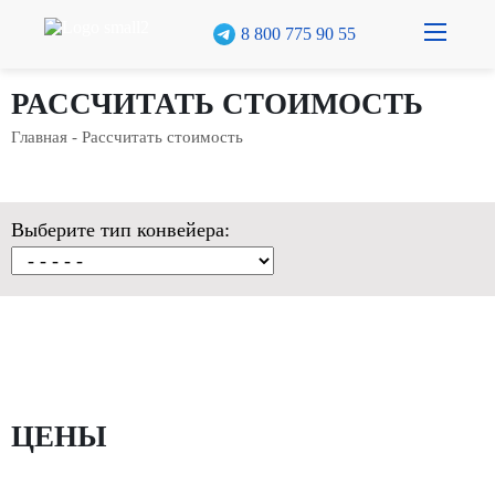
8 800 775 90 55
О компании
РАССЧИТАТЬ СТОИМОСТЬ
Главная
- Рассчитать стоимость
Каталог
Кейсы
Выберите тип конвейера:
Реализованные проекты
Доставка и оплата
Гарантия
Полезное
Рассчитать стоимость
ЦЕНЫ
Контакты