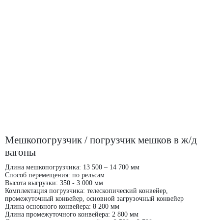
8 800 775 90 55
Заказать бесплатный звонок
info@pksystems.ru
Наш ТГ канал
Мешкопогрузчик / погрузчик мешков в ж/д
вагоны
Длина мешкопогрузчика: 13 500 – 14 700 мм
Способ перемещения: по рельсам
Высота выгрузки: 350 - 3 000 мм
Комплектация погрузчика: телескопический конвейер,
промежуточный конвейер, основной загрузочный конвейер
Длина основного конвейера: 8 200 мм
Длина промежуточного конвейера: 2 800 мм