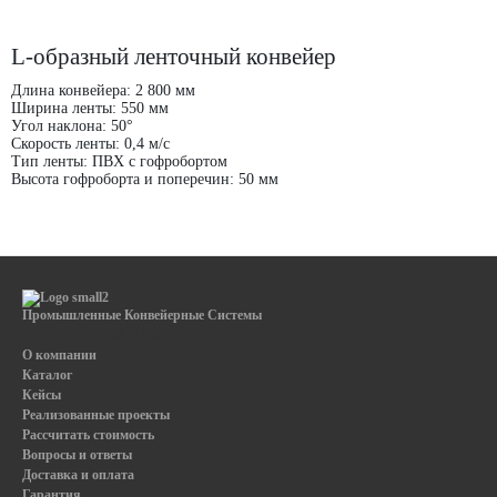
L-образный ленточный конвейер
Длина конвейера: 2 800 мм
Ширина ленты: 550 мм
Угол наклона: 50°
Скорость ленты: 0,4 м/с
Тип ленты: ПВХ с гофробортом
Высота гофроборта и поперечин: 50 мм
Промышленные Конвейерные Системы
ENG
KZ
AZ
AM
UZ
MN
KG
GE
TJ
О компании
Каталог
Кейсы
Реализованные проекты
Рассчитать стоимость
Вопросы и ответы
Доставка и оплата
Гарантия