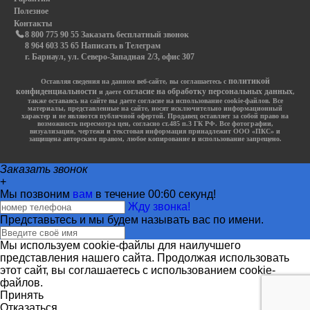
Полезное
Контакты
8 800 775 90 55 Заказать бесплатный звонок
8 964 603 35 65 Написать в Телеграм
г. Барнаул, ул. Северо-Западная 2/3, офис 307
политикой
Оставляя сведения на данном веб-сайте, вы соглашаетесь с
конфиденциальности
согласие на обработку персональных данных
и даете
,
также оставаясь на сайте вы даете согласие на использование cookie-файлов. Все
материалы, представленные на сайте, носят исключительно информационный
характер и не являются публичной офертой. Продавец оставляет за собой право на
возможность пересмотра цен, согласно ст.485 п.3 ГК РФ. Все фотографии,
визуализации, чертежи и текстовая информация принадлежит ООО «ПКС» и
защищена авторским правом, любое копирование и использование запрещено.
Заказать звонок
+
Мы позвоним
вам
в течение 00:
60
секунд!
Жду звонка!
Представьтесь и мы будем называть вас по имени.
Мы используем cookie-файлы для наилучшего
представления нашего сайта. Продолжая использовать
этот сайт, вы соглашаетесь с использованием cookie-
файлов.
Принять
Отказаться