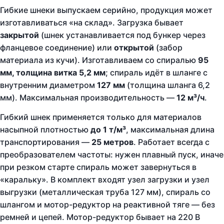
Гибкие шнеки выпускаем серийно, продукция может
изготавливаться «на склад». Загрузка бывает
закрытой
(шнек устанавливается под бункер через
фланцевое соединение) или
открытой
(забор
материала из кучи). Изготавливаем со спиралью
95
мм, толщина витка 5,2 мм
; спираль идёт в шланге с
внутренним диаметром
127 мм
(толщина шланга 6,2
мм). Максимальная производительность —
12 м³/ч
.
Гибкий шнек применяется только для материалов
насыпной плотностью
до 1 т/м³
, максимальная длина
транспортирования —
25 метров
. Работает всегда с
преобразователем частоты: нужен плавный пуск, иначе
при резком старте спираль может завернуться в
«каральку». В комплект входят узел загрузки и узел
выгрузки (металлическая труба 127 мм), спираль со
шлангом и мотор-редуктор на реактивной тяге — без
ремней и цепей. Мотор-редуктор бывает на 220 В