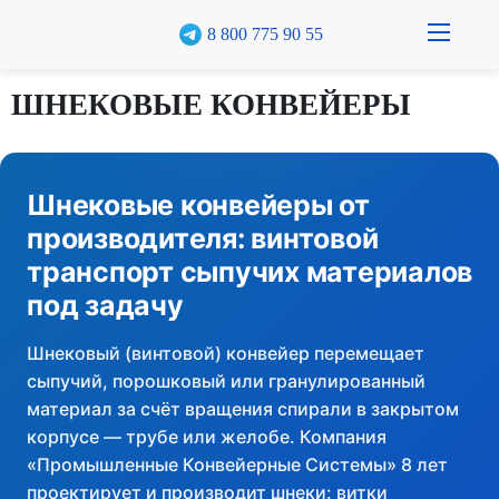
8 800 775 90 55
О компании
ШНЕКОВЫЕ КОНВЕЙЕРЫ
Каталог
Кейсы
Шнековые конвейеры от
производителя: винтовой
Реализованные проекты
транспорт сыпучих материалов
Доставка и оплата
под задачу
Гарантия
Шнековый (винтовой) конвейер перемещает
сыпучий, порошковый или гранулированный
Полезное
материал за счёт вращения спирали в закрытом
Рассчитать стоимость
корпусе — трубе или желобе. Компания
«Промышленные Конвейерные Системы» 8 лет
Контакты
проектирует и производит шнеки: витки