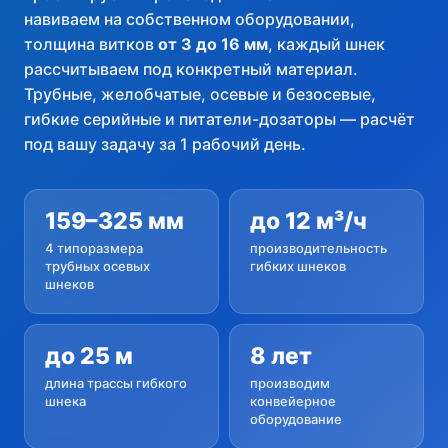
навиваем на собственном оборудовании,
8 800 775 90 55
толщина витков
от 3 до 16 мм
, каждый шнек
Заказать бесплатный звонок
рассчитываем под конкретный материал.
Трубные, желобчатые, осевые и безосевые,
info@pksystems.ru
гибкие серийные и питатели-дозаторы — расчёт
под вашу задачу за 1 рабочий день.
Наш ТГ канал
159–325 мм
до 12 м³/ч
4 типоразмера
производительность
трубных осевых
гибких шнеков
шнеков
до 25 м
8 лет
длина трассы гибкого
производим
шнека
конвейерное
оборудование