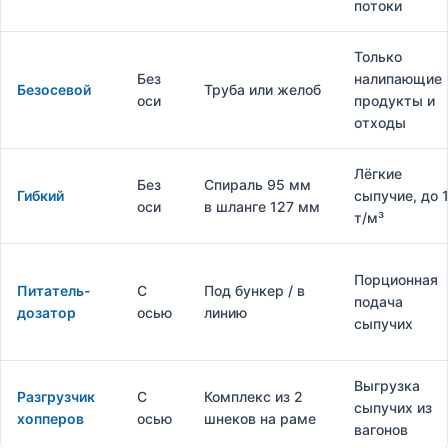
потоки
Только
Без
налипающие
Безосевой
Труба или желоб
оси
продукты и
отходы
Лёгкие
Без
Спираль 95 мм
Гибкий
сыпучие, до 
оси
в шланге 127 мм
т/м³
Порционная
Питатель-
С
Под бункер / в
подача
дозатор
осью
линию
сыпучих
Выгрузка
Разгрузчик
С
Комплекс из 2
сыпучих из
хопперов
осью
шнеков на раме
вагонов