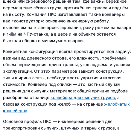
шнека или скребкового решения там, где важны бережное
перемещение лёгкого груза, протяжённая трасса и подъём
на высоту. Компания ПКС изготавливает такие конвейеры
как «конструктор»: основную инженерную работу
выполняем на этапе проектирования, раму режем на лазере
и гнём на ЧПУ-станке, а в цехе и на объекте остаётся
быстрая сборка с минимумом сварки.
Конкретная конфигурация всегда проектируется под задачу:
важны вид древесного отхода, его влажность, требуемый
объём перемещения, длина трассы, угол подъёма и условия
эксплуатации. От этих параметров зависят конструкция,
тип и ширина ленты, необходимость укрытия и итоговая
стоимость. Конвейер под опилки — это частный случай
решения для сыпучих материалов: общий принцип подбора
разобран на странице
конвейера для сыпучих грузов
, а
базовая конструкция под желоб — на странице
желобчатых
конвейеров
.
Основной профиль ПКС — инженерные решения для
транспортировки сыпучих, штучных и тарных грузов, а