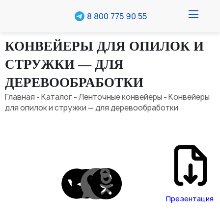
8 800 775 90 55
О компании
КОНВЕЙЕРЫ ДЛЯ ОПИЛОК И
СТРУЖКИ — ДЛЯ
Каталог
ДЕРЕВООБРАБОТКИ
Кейсы
Главная
-
Каталог
-
Ленточные конвейеры
- Конвейеры
Реализованные проекты
для опилок и стружки — для деревообработки
Доставка и оплата
Гарантия
Полезное
Рассчитать стоимость
Презентация
Контакты