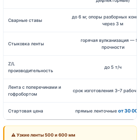
дефлекторные)
до 6 м; опоры разборных конв
Сварные ставы
через 3 м
горячая вулканизация — 
Стыковка ленты
прочности
Z/L
до 5 т/ч
производительность
Лента с поперечинами и
срок изготовления 3–7 рабочи
гофробортом
от 30 00
Стартовая цена
прямые ленточные
⚠ Узкие ленты 500 и 600 мм