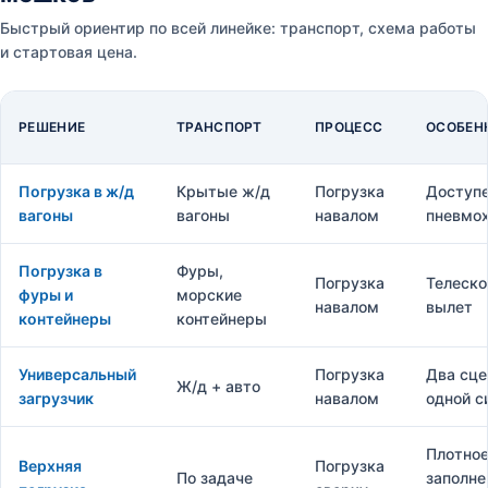
Быстрый ориентир по всей линейке: транспорт, схема работы
и стартовая цена.
РЕШЕНИЕ
ТРАНСПОРТ
ПРОЦЕСС
ОСОБЕН
Погрузка в ж/д
Крытые ж/д
Погрузка
Доступ
вагоны
вагоны
навалом
пневмо
Погрузка в
Фуры,
Погрузка
Телеско
фуры и
морские
навалом
вылет
контейнеры
контейнеры
Универсальный
Погрузка
Два сце
Ж/д + авто
загрузчик
навалом
одной с
Плотно
Верхняя
Погрузка
По задаче
заполне