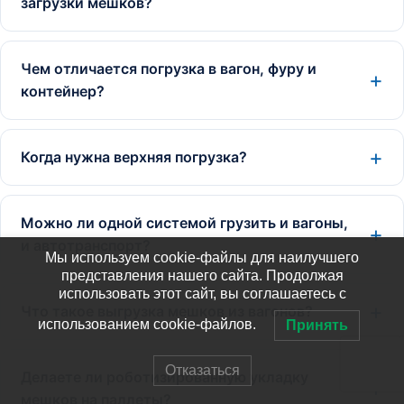
загрузки мешков?
Чем отличается погрузка в вагон, фуру и
контейнер?
Когда нужна верхняя погрузка?
Можно ли одной системой грузить и вагоны,
и автотранспорт?
Мы используем cookie-файлы для наилучшего
представления нашего сайта. Продолжая
использовать этот сайт, вы соглашаетесь с
Что такое выгрузка мешков из вагонов?
использованием cookie-файлов.
Принять
Отказаться
Делаете ли роботизированную укладку
мешков на паллеты?