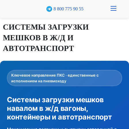
8 800 775 90 55
О компании
СИСТЕМЫ ЗАГРУЗКИ
МЕШКОВ В Ж/Д И
Каталог
АВТОТРАНСПОРТ
Кейсы
Реализованные проекты
Доставка и оплата
Ключевое направление ПКС · единственные с
исполнением на пневмоходу
Гарантия
Системы загрузки мешков
Полезное
навалом в ж/д вагоны,
Рассчитать стоимость
контейнеры и автотранспорт
Контакты