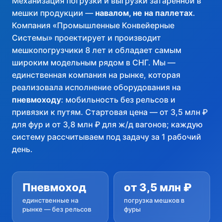
Механизация погрузки и выгрузки затаренной в
8 800 775 90 55
мешки продукции —
навалом, не на паллетах
.
Компания «Промышленные Конвейерные
Заказать бесплатный звонок
Системы» проектирует и производит
info@pksystems.ru
мешкопогрузчики 8 лет и обладает самым
широким модельным рядом в СНГ. Мы —
единственная компания на рынке, которая
Наш ТГ канал
реализовала исполнение оборудования на
пневмоходу
: мобильность без рельсов и
привязки к путям. Стартовая цена — от 3,5 млн ₽
для фур и от 3,8 млн ₽ для ж/д вагонов; каждую
систему рассчитываем под задачу за 1 рабочий
день.
Пневмоход
от 3,5 млн ₽
единственные на
погрузка мешков в
рынке — без рельсов
фуры