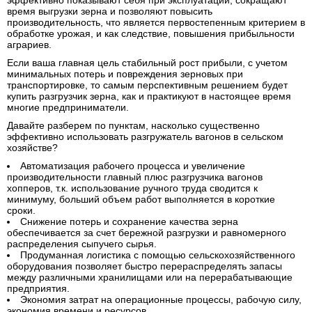
эффективно показывают себя при эксплуатации, сокращают
время выгрузки зерна и позволяют повысить
8 800 775 90 55
производительность, что является первостепенным критерием в
обработке урожая, и как следствие, повышения прибыльности
Заказать бесплатный звонок
аграриев.
Если ваша главная цель стабильный рост прибыли, с учетом
info@pksystems.ru
минимальных потерь и повреждения зерновых при
транспортировке, то самым перспективным решением будет
купить разгрузчик зерна, как и практикуют в настоящее время
многие предприниматели.
Наш ТГ канал
Давайте разберем по пунктам, насколько существенно
эффективно использовать разгружатель вагонов в сельском
хозяйстве?
Автоматизация рабочего процесса и увеличение
производительности главный плюс разгрузчика вагонов
хопперов, т.к. использование ручного труда сводится к
минимуму, больший объем работ выполняется в короткие
сроки.
Снижение потерь и сохранение качества зерна
обеспечивается за счет бережной разгрузки и равномерного
распределения сыпучего сырья.
Продуманная логистика с помощью сельскохозяйственного
оборудования позволяет быстро перераспределять запасы
между различными хранилищами или на перерабатывающие
предприятия.
Экономия затрат на операционные процессы, рабочую силу,
экономия времени и ресурсов.