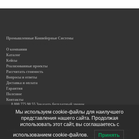
Промышленные Конвейерные Системы
ENG
KZ
AZ
AM
UZ
MN
KG
GE
TJ
О компании
Каталог
Кейсы
Реализованные проекты
Рассчитать стоимость
Вопросы и ответы
Доставка и оплата
Гарантия
Полезное
Контакты
8 800 775 90 55 Заказать бесплатный звонок
8 964 603 35 65 Написать в Телеграм
Мы используем cookie-файлы для наилучшего
г. Барнаул, ул. Северо-Западная 2/3, офис 307
представления нашего сайта. Продолжая
использовать этот сайт, вы соглашаетесь с
политикой
Оставляя сведения на данном веб-сайте, вы соглашаетесь с
конфиденциальности
согласие на обработку персональных данных
и даете
,
использованием cookie-файлов.
также оставаясь на сайте вы даете согласие на использование cookie-файлов. Все
Принять
материалы, представленные на сайте, носят исключительно информационный