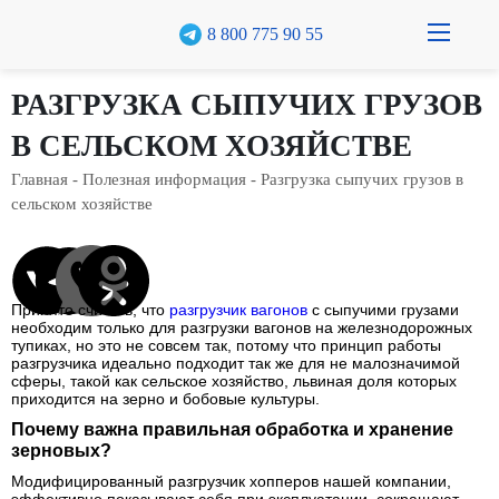
8 800 775 90 55
О компании
РАЗГРУЗКА СЫПУЧИХ ГРУЗОВ
В СЕЛЬСКОМ ХОЗЯЙСТВЕ
Каталог
Главная
-
Полезная информация
- Разгрузка сыпучих грузов в
Кейсы
сельском хозяйстве
Реализованные проекты
Доставка и оплата
Принято считать, что
разгрузчик вагонов
с сыпучими грузами
необходим только для разгрузки вагонов на железнодорожных
Гарантия
тупиках, но это не совсем так, потому что принцип работы
разгрузчика идеально подходит так же для не малозначимой
Полезное
сферы, такой как сельское хозяйство, львиная доля которых
приходится на зерно и бобовые культуры.
Почему важна правильная обработка и хранение
Рассчитать стоимость
зерновых?
Контакты
Модифицированный разгрузчик хопперов нашей компании,